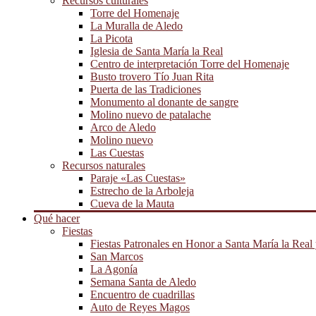
Recursos culturales
Torre del Homenaje
La Muralla de Aledo
La Picota
Iglesia de Santa María la Real
Centro de interpretación Torre del Homenaje
Busto trovero Tío Juan Rita
Puerta de las Tradiciones
Monumento al donante de sangre
Molino nuevo de patalache
Arco de Aledo
Molino nuevo
Las Cuestas
Recursos naturales
Paraje «Las Cuestas»
Estrecho de la Arboleja
Cueva de la Mauta
Qué hacer
Fiestas
Fiestas Patronales en Honor a Santa María la Real
San Marcos
La Agonía
Semana Santa de Aledo
Encuentro de cuadrillas
Auto de Reyes Magos