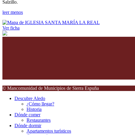
Salzillo.
leer menos
Ver ficha
© Mancomunidad de Municipios de Sierra Espuña
Descubre Aledo
¿Cómo llegar?
Historia
Dónde comer
Restaurantes
Dónde dormir
Apartamentos turísticos