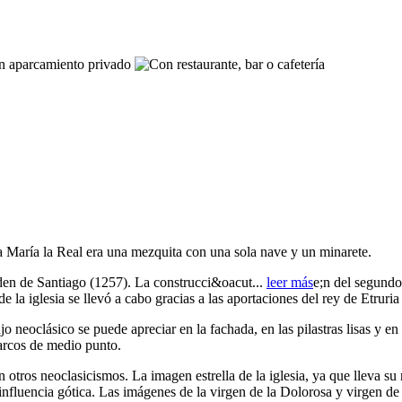
 María la Real era una mezquita con una sola nave y un minarete.
Orden de Santiago (1257). La construcci&oacut
...
leer más
e;n del segundo 
e la iglesia se llevó a cabo gracias a las aportaciones del rey de Etrur
jo neoclásico se puede apreciar en la fachada, en las pilastras lisas y e
 arcos de medio punto.
 otros neoclasicismos. La imagen estrella de la iglesia, ya que lleva s
 influencia gótica. Las imágenes de la virgen de la Dolorosa y virgen de