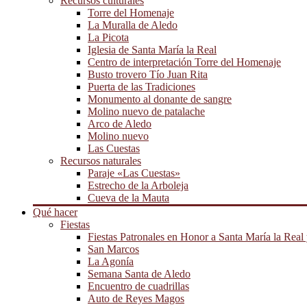
Recursos culturales
Torre del Homenaje
La Muralla de Aledo
La Picota
Iglesia de Santa María la Real
Centro de interpretación Torre del Homenaje
Busto trovero Tío Juan Rita
Puerta de las Tradiciones
Monumento al donante de sangre
Molino nuevo de patalache
Arco de Aledo
Molino nuevo
Las Cuestas
Recursos naturales
Paraje «Las Cuestas»
Estrecho de la Arboleja
Cueva de la Mauta
Qué hacer
Fiestas
Fiestas Patronales en Honor a Santa María la Real
San Marcos
La Agonía
Semana Santa de Aledo
Encuentro de cuadrillas
Auto de Reyes Magos