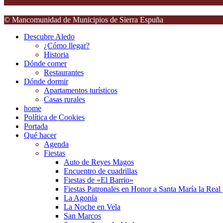
© Mancomunidad de Municipios de Sierra Espuña
Descubre Aledo
¿Cómo llegar?
Historia
Dónde comer
Restaurantes
Dónde dormir
Apartamentos turísticos
Casas rurales
home
Política de Cookies
Portada
Qué hacer
Agenda
Fiestas
Auto de Reyes Magos
Encuentro de cuadrillas
Fiestas de «El Barrio»
Fiestas Patronales en Honor a Santa María la Real
La Agonía
La Noche en Vela
San Marcos