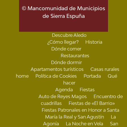
© Mancomunidad de Municipios
de Sierra Espuña
Descubre Aledo
¿Cómo llegar?
Historia
Dónde comer
Restaurantes
Dónde dormir
Apartamentos turísticos
Casas rurales
home
Política de Cookies
Portada
Qué
hacer
Agenda
Fiestas
Auto de Reyes Magos
Encuentro de
cuadrillas
Fiestas de «El Barrio»
Fiestas Patronales en Honor a Santa
María la Real y San Agustín
La
Agonía
La Noche en Vela
San