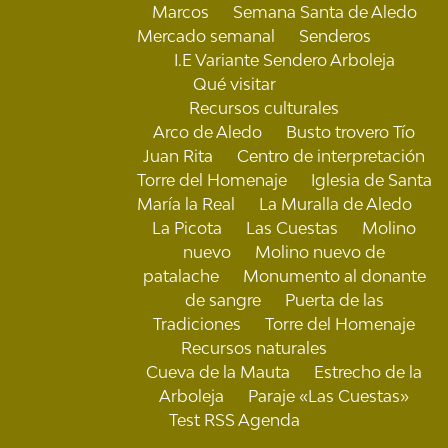
Marcos
Semana Santa de Aledo
Mercado semanal
Senderos
I.E Variante Sendero Arboleja
Qué visitar
Recursos culturales
Arco de Aledo
Busto trovero Tío
Juan Rita
Centro de interpretación
Torre del Homenaje
Iglesia de Santa
María la Real
La Muralla de Aledo
La Picota
Las Cuestas
Molino
nuevo
Molino nuevo de
patalache
Monumento al donante
de sangre
Puerta de las
Tradiciones
Torre del Homenaje
Recursos naturales
Cueva de la Mauta
Estrecho de la
Arboleja
Paraje «Las Cuestas»
Test RSS Agenda