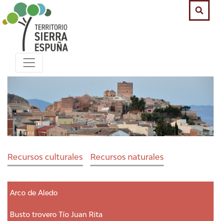
Recursos culturales
Recursos naturales
Arco de Aledo
Busto trovero Tío Juan Rita