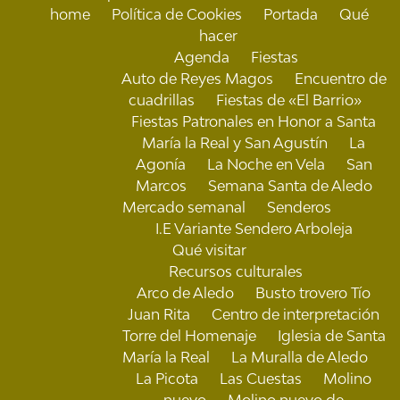
home
Política de Cookies
Portada
Qué
hacer
Agenda
Fiestas
Auto de Reyes Magos
Encuentro de
cuadrillas
Fiestas de «El Barrio»
Fiestas Patronales en Honor a Santa
María la Real y San Agustín
La
Agonía
La Noche en Vela
San
Marcos
Semana Santa de Aledo
Mercado semanal
Senderos
I.E Variante Sendero Arboleja
Qué visitar
Recursos culturales
Arco de Aledo
Busto trovero Tío
Juan Rita
Centro de interpretación
Torre del Homenaje
Iglesia de Santa
María la Real
La Muralla de Aledo
La Picota
Las Cuestas
Molino
nuevo
Molino nuevo de