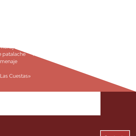
Patronales en Honor a Santa María la Real y
emana Santa de Aledo
omenaje
Iglesia de Santa María la Real
 patalache
Monumento al donante de
omenaje
«Las Cuestas»