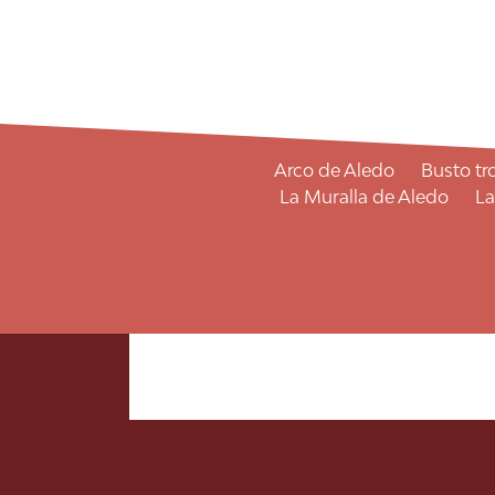
Auto de Reyes Magos
E
San Ag
Arco de Aledo
Busto tr
La Muralla de Aledo
La