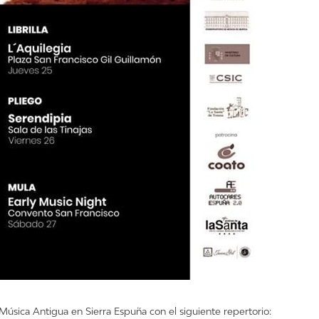
Música Antigua en Sierra Espuña con el siguiente repertorio: