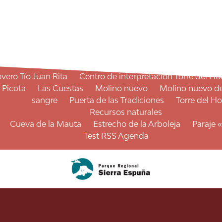
ncuentro de cuadrillas
Fiestas de «El Barrio»
Fiestas 
ustín
La Agonía
La Noche en Vela
San Marcos
S
Mercado semanal
Senderos
I.E Variante Sendero Arboleja
Qué visitar
Recursos culturales
overo Tío Juan Rita
Centro de interpretación Torre del H
 Picota
Las Cuestas
Molino nuevo
Molino nuevo de
sangre
Puerta de las Tradiciones
Torre del H
Recursos naturales
Cueva de la Mauta
Estrecho de la Arboleja
Paraje 
Test RSS Agenda