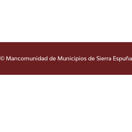
© Mancomunidad de Municipios de Sierra Espuña
Descubre Aledo
¿Cómo llegar?
Historia
Dónde comer
Restaurantes
Dónde dormir
Apartamentos turísticos
Casas rurales
home
Política de Cookies
Portada
Qué hacer
Agenda
Fiestas